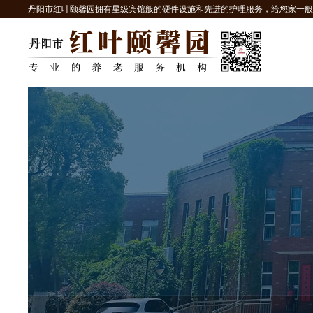
丹阳市红叶颐馨园拥有星级宾馆般的硬件设施和先进的护理服务，给您家一般